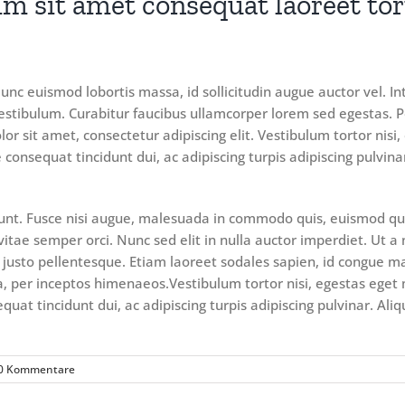
m sit amet consequat laoreet tor
unc euismod lobortis massa, id sollicitudin augue auctor vel. Int
estibulum. Curabitur faucibus ullamcorper lorem sed egestas. P
r sit amet, consectetur adipiscing elit. Vestibulum tortor nisi
e consequat tincidunt dui, ac adipiscing turpis adipiscing pulvi
. Fusce nisi augue, malesuada in commodo quis, euismod quis 
itae semper orci. Nunc sed elit in nulla auctor imperdiet. Ut a
is justo pellentesque. Etiam laoreet sodales sapien, id congue m
a, per inceptos himenaeos.Vestibulum tortor nisi, egestas eget 
equat tincidunt dui, ac adipiscing turpis adipiscing pulvinar. A
0 Kommentare