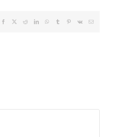
Facebook
X
Reddit
LinkedIn
WhatsApp
Tumblr
Pinterest
Vk
E-
Mail