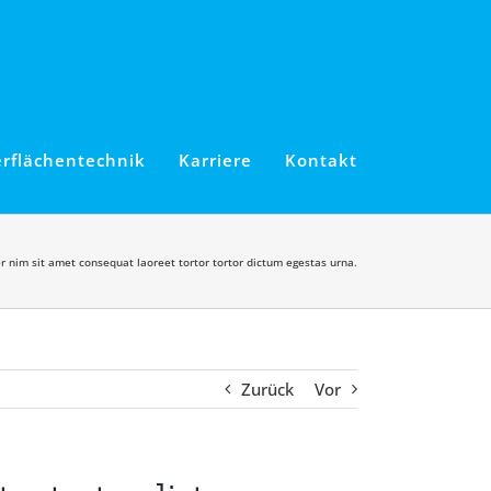
rflächentechnik
Karriere
Kontakt
 nim sit amet consequat laoreet tortor tortor dictum egestas urna.
Zurück
Vor