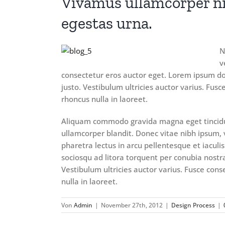
Vivamus ullamcorper ni
egestas urna.
N
v
consectetur eros auctor eget. Lorem ipsum dolo
justo. Vestibulum ultricies auctor varius. Fusc
rhoncus nulla in laoreet.
Aliquam commodo gravida magna eget tincidunt
ullamcorper blandit. Donec vitae nibh ipsum, v
pharetra lectus in arcu pellentesque et iacul
sociosqu ad litora torquent per conubia nostr
Vestibulum ultricies auctor varius. Fusce cons
nulla in laoreet.
Von
Admin
|
November 27th, 2012
|
Design Process
|