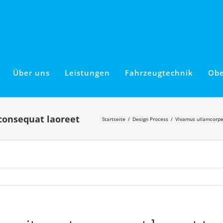
Über uns
Leistungen
Fahrzeugtechnik
Obe
Startseite
Design Process
Vivamus ullamcorper